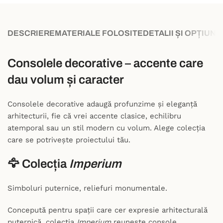
DESCRIERE
MATERIALE FOLOSITE
DETALII ȘI OPȚIUNI
Consolele decorative – accente care
dau volum și caracter
Consolele decorative adaugă profunzime și eleganță
arhitecturii, fie că vrei accente clasice, echilibru
atemporal sau un stil modern cu volum. Alege colecția
care se potrivește proiectului tău.
🦅 Colecția
Imperium
Simboluri puternice, reliefuri monumentale.
Concepută pentru spații care cer expresie arhitecturală
puternică, colecția
Imperium
reunește console