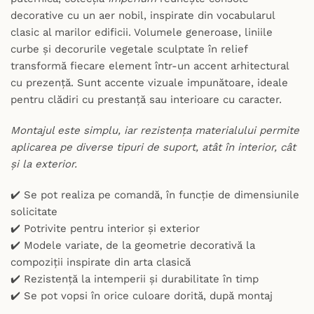
decorative cu un aer nobil, inspirate din vocabularul
clasic al marilor edificii. Volumele generoase, liniile
curbe și decorurile vegetale sculptate în relief
transformă fiecare element într-un accent arhitectural
cu prezență. Sunt accente vizuale impunătoare, ideale
pentru clădiri cu prestanță sau interioare cu caracter.
Montajul este simplu, iar rezistența materialului permite
aplicarea pe diverse tipuri de suport, atât în interior, cât
și la exterior.
✔️ Se pot realiza pe comandă, în funcție de dimensiunile
solicitate
✔️ Potrivite pentru interior și exterior
✔️ Modele variate, de la geometrie decorativă la
compoziții inspirate din arta clasică
✔️ Rezistență la intemperii și durabilitate în timp
✔️ Se pot vopsi în orice culoare dorită, după montaj