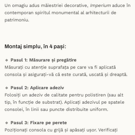
Un omagiu adus măiestriei decorative,
Imperium
aduce în
contemporan spiritul monumental al arhitecturii de
patrimoniu.
Montaj simplu, în 4 pași:
🔹
Pasul 1:
Măsurare și pregătire
Măsurați cu atenție suprafața pe care va fi aplicată
consola și asigurați-vă că este curată, uscată și dreaptă.
🔹
Pasul 2:
Aplicare adeziv
Folosiți un adeziv de calitate pentru polistiren (sau alt
tip, în funcție de substrat). Aplicați adezivul pe spatele
consolei, în linii sau puncte distribuite uniform.
🔹
Pasul 3:
Fixare pe perete
Poziționați consola cu grijă și apăsați ușor. Verificați