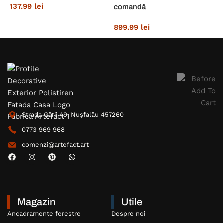
137.99
lei
7
comandă
899.99
lei
Strada Gării 49, Nușfalău 457260
0773 969 968
comenzi@artefact.art
Magazin
Utile
Ancadramente ferestre
Despre noi