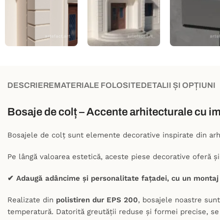
DESCRIERE
MATERIALE FOLOSITE
DETALII ȘI OPȚIUNI
Bosaje de colț – Accente arhitecturale cu i
Bosajele de colț sunt elemente decorative inspirate din arhite
Pe lângă valoarea estetică, aceste piese decorative oferă și
✔ Adaugă adâncime și personalitate fațadei, cu un montaj 
Realizate din
polistiren dur EPS 200
, bosajele noastre sun
temperatură. Datorită greutății reduse și formei precise, s