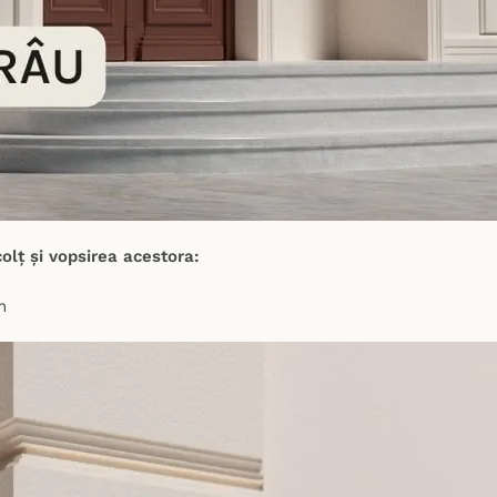
olț și vopsirea acestora: