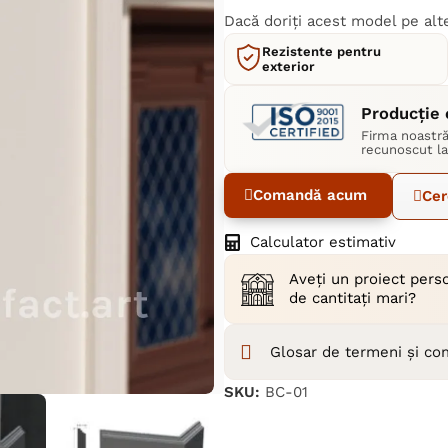
Dacă doriți acest model pe al
Rezistente pentru
exterior
Producție 
Firma noastră
recunoscut la
Comandă acum
Cer
Calculator estimativ
Aveți un proiect pers
de cantitați mari?
Glosar de termeni și c
SKU:
BC-01