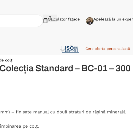
Calculator fațade
Apelează la un exper
Cere oferta personalizată
de colț
 Colecția Standard – BC-01 – 300
mm) – finisate manual cu două straturi de rășină minerală
 îmbinarea pe colț.